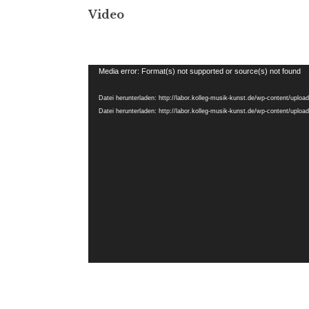
Video
Video-
Media error: Format(s) not supported or source(s) not found
Player
Datei herunterladen: http://labor.kolleg-musik-kunst.de/wp-content/uplo
Datei herunterladen: http://labor.kolleg-musik-kunst.de/wp-content/uplo