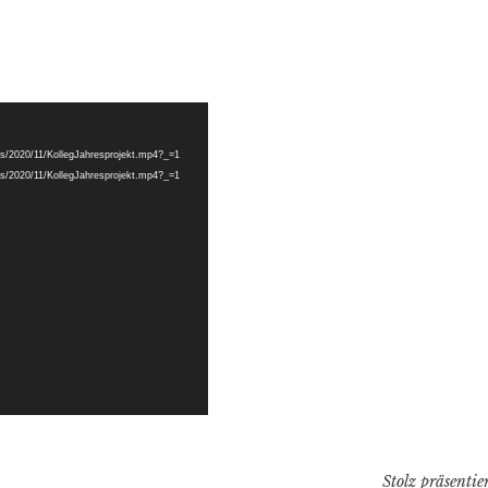
ads/2020/11/KollegJahresprojekt.mp4?_=1
ads/2020/11/KollegJahresprojekt.mp4?_=1
Stolz präsenti