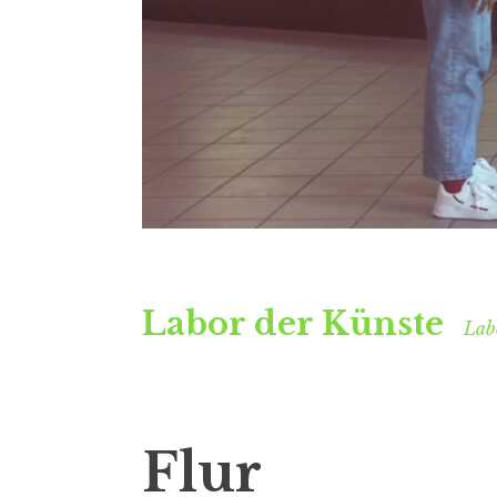
Labor der Künste
Labo
Flur