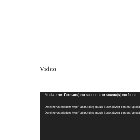
Video
Video-
Media error: Format(s) not supported or source(s) not found
Player
Datei herunterladen: http://labor.kolleg-musik-kunst.de/wp-content/uplo
Datei herunterladen: http://labor.kolleg-musik-kunst.de/wp-content/uplo