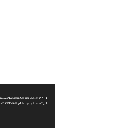
ads/2020/11/KollegJahresprojekt.mp4?_=1
ads/2020/11/KollegJahresprojekt.mp4?_=1